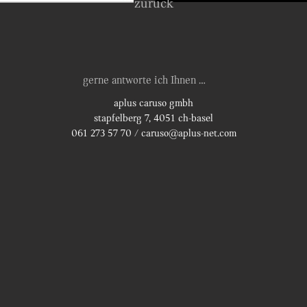
zurück
gerne antworte ich Ihnen …
aplus caruso gmbh
stapfelberg 7, 4051 ch-basel
061 273 57 70
/
caruso@aplus-net.com